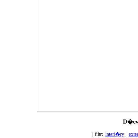
D�ev
|| filtr:
interi�ry
|
exte