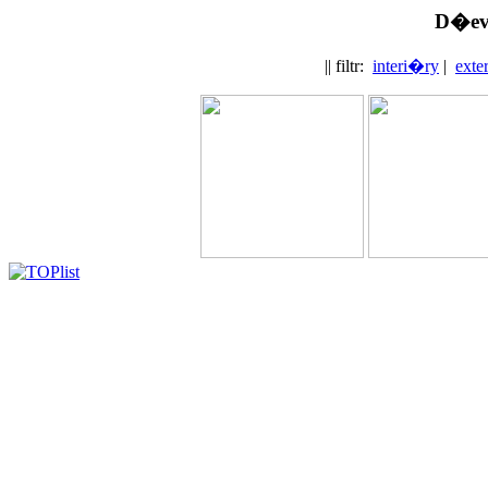
D�ev
|| filtr:
interi�ry
|
exte